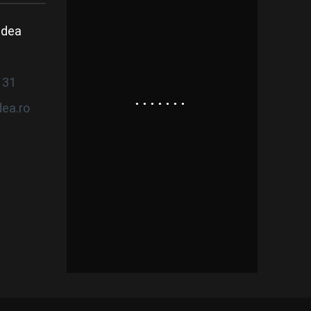
adea
8
131
ea.ro
0