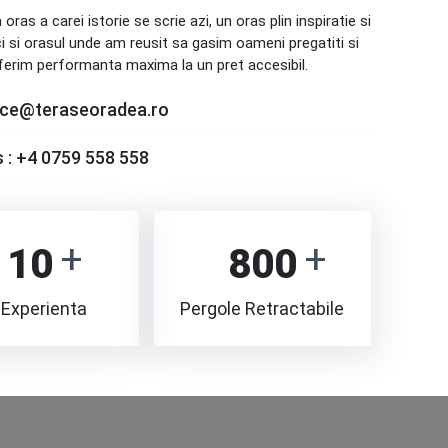
as a carei istorie se scrie azi, un oras plin inspiratie si
i si orasul unde am reusit sa gasim oameni pregatiti si
oferim performanta maxima la un pret accesibil.
ice@teraseoradea.ro
 :
+4 0759 558 558
10
800
 Experienta
Pergole Retractabile