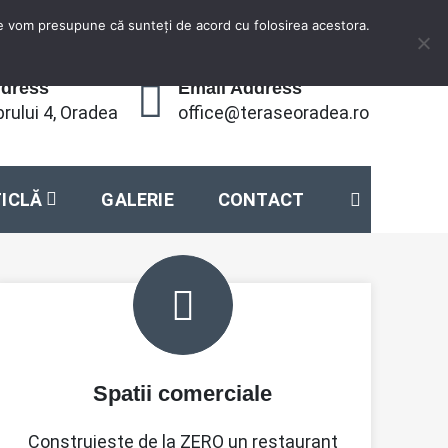
ite vom presupune că sunteți de acord cu folosirea acestora.
ddress
Email Address
rului 4, Oradea
office@teraseoradea.ro
TICLĂ
GALERIE
CONTACT
Spatii comerciale
Construieste de la ZERO un restaurant