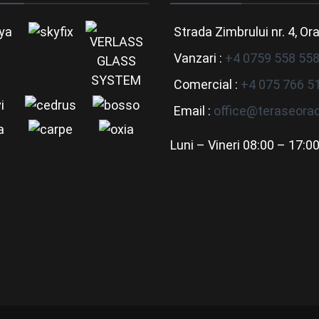
Strada Zimbrului nr. 4, Or
Vanzari :
+4 0759 558 55
Comercial :
+4 075 766 5
Email :
office@teraseorad
Luni – Vineri 08:00 – 17:0