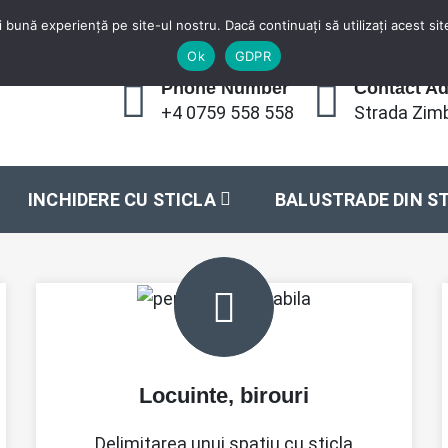
 bună experiență pe site-ul nostru. Dacă continuați să utilizați acest s
Ok
GDPR
Phone Number
Contact A
+4 0759 558 558
Strada Zimb
INCHIDERE CU STICLA
BALUSTRADE DIN S
Locuinte, birouri
Delimitarea unui spatiu cu sticla