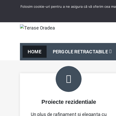
Skip
Folosim cookie-uri pentru a ne asigura că vă oferim cea mai
to
content
Terase Oradea
Solutii profesionale pentru terasa ta.
HOME
PERGOLE RETRACTABILE
Proiecte rezidentiale
Un plus de rafinament si eleganta cu