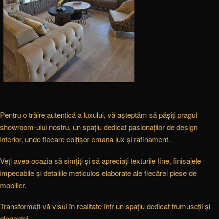
Pentru o trăire autentică a luxului, vă așteptăm să pășiți pragul
showroom-ului nostru, un spațiu dedicat pasionaților de design
interior, unde fiecare colțișor emana lux și rafinament.
Veți avea ocazia să simțiți și să apreciați texturile fine, finisajele
impecabile și detaliile meticulos elaborate ale fiecărei piese de
mobilier.
Transformați-vă visul în realitate într-un spațiu dedicat frumuseții și
eleganței.